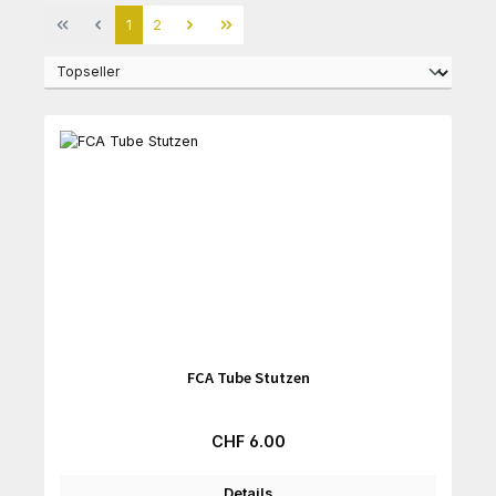
Seite
Seite
1
2
FCA Tube Stutzen
Regulärer Preis:
CHF 6.00
Details