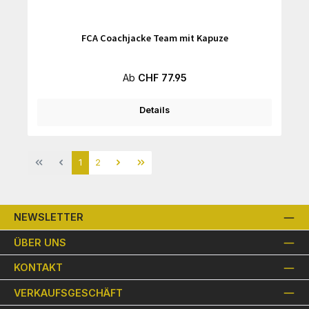
FCA Coachjacke Team mit Kapuze
Regulärer Preis:
Ab
CHF 77.95
Details
Seite
Seite
1
2
NEWSLETTER
ÜBER UNS
KONTAKT
VERKAUFSGESCHÄFT