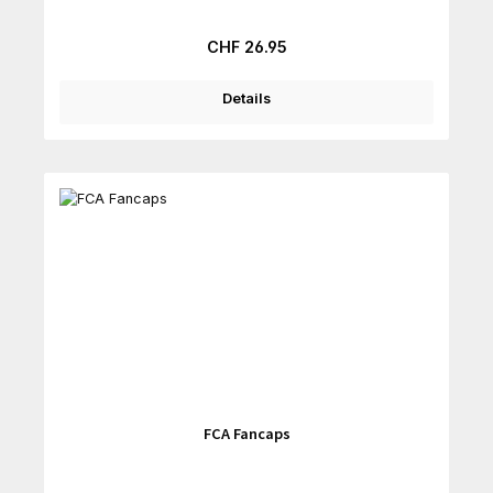
Regulärer Preis:
CHF 26.95
Details
FCA Fancaps