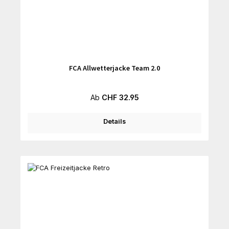
FCA Allwetterjacke Team 2.0
Regulärer Preis:
Ab
CHF 32.95
Details