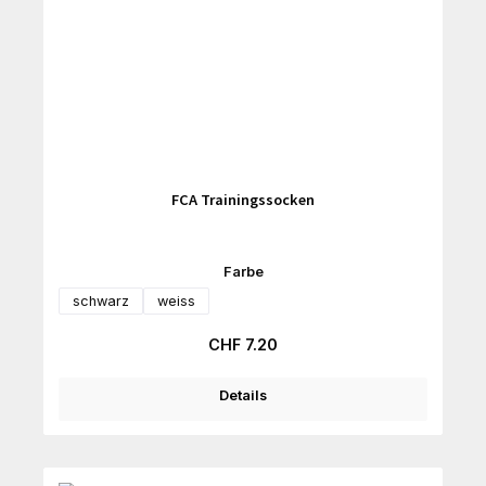
FCA Trainingssocken
auswählen
Farbe
schwarz
weiss
Regulärer Preis:
CHF 7.20
Details