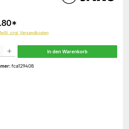
.80
*
 MwSt. zzgl. Versandkosten
 Gib den gewünschten Wert ein oder benutze die Schaltflächen um die Anzahl
In den Warenkorb
mmer:
fca129408