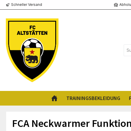
Schneller Versand
Abholu
springen
Zur Hauptnavigation springen
TRAININGSBEKLEIDUNG
FCA Neckwarmer Funktio