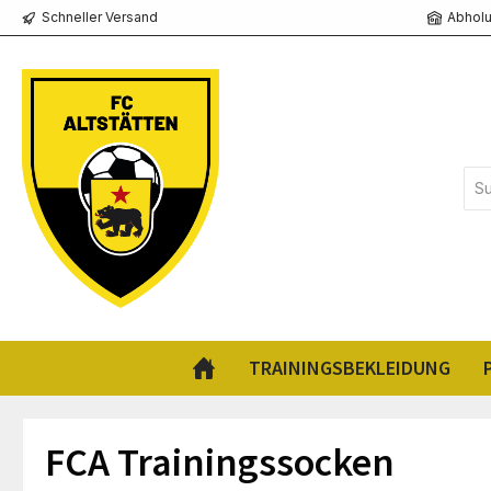
Schneller Versand
Abholu
springen
Zur Hauptnavigation springen
TRAININGSBEKLEIDUNG
FCA Trainingssocken