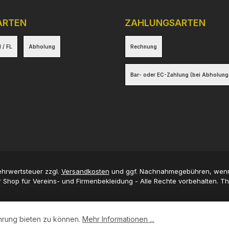
ARTEN
ZAHLUNGSARTEN
 / FL
Abholung
Rechnung
Bar- oder EC-Zahlung (bei Abholung
Mehrwertsteuer zzgl.
Versandkosten
und ggf. Nachnahmegebühren, wenn
 Shop für Vereins- und Firmenbekleidung - Alle Rechte vorbehalten. 
hrung bieten zu können.
Mehr Informationen ...