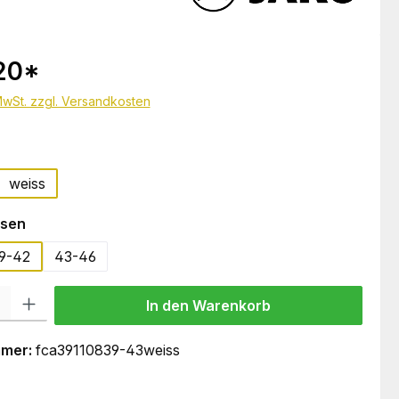
20
*
 MwSt. zzgl. Versandkosten
hlen
weiss
auswählen
sen
9-42
43-46
 Gib den gewünschten Wert ein oder benutze die Schaltflächen um die Anzahl
In den Warenkorb
mmer:
fca39110839-43weiss