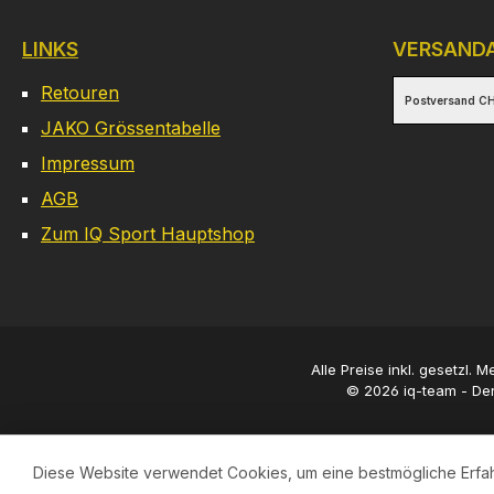
LINKS
VERSAND
Retouren
Postversand CH
JAKO Grössentabelle
Impressum
AGB
Zum IQ Sport Hauptshop
Alle Preise inkl. gesetzl. 
© 2026 iq-team - Der
Diese Website verwendet Cookies, um eine bestmögliche Erfa