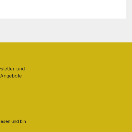
sletter und
d Angebote
esen und bin