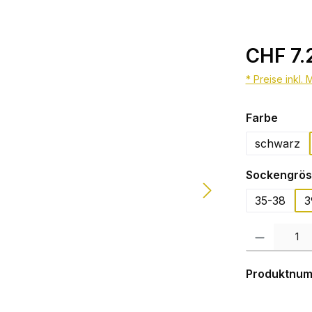
CHF 7.
* Preise inkl.
auswä
Farbe
schwarz
Sockengrös
35-38
3
Produkt Anzahl:
Produktnu