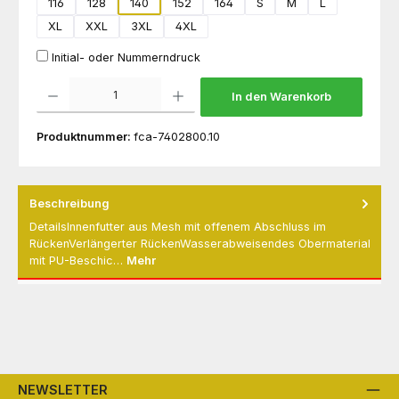
116
128
140
152
164
S
M
L
XL
XXL
3XL
4XL
Initial- oder Nummerndruck
Produkt Anzahl: Gib den gewünschten Wert ein oder benutze die Schaltflächen um die 
In den Warenkorb
Produktnummer:
fca-7402800.10
Beschreibung
DetailsInnenfutter aus Mesh mit offenem Abschluss im
RückenVerlängerter RückenWasserabweisendes Obermaterial
mit PU-Beschic…
Mehr
NEWSLETTER