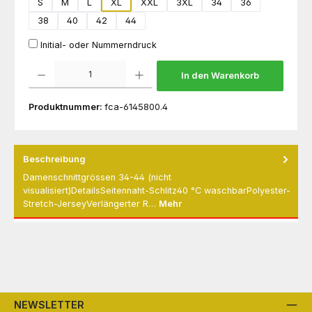
S
M
L
XL
XXL
3XL
34
36
38
40
42
44
Initial- oder Nummerndruck
Produkt Anzahl: Gib den gewünschten Wert ein oder benutze die Schaltflächen um die 
In den Warenkorb
Produktnummer:
fca-6145800.4
Beschreibung
Damenschnittgrössen 34-44 (nicht
visualisiert)DetailsSeitennaht-Schlitz40 °C waschbarPolyester-
Stretch-JerseyVerlängerter R…
Mehr
NEWSLETTER