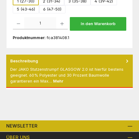
1 (27-30)
2 (31-34)
3 (35-38)
4 (39-42)
5 (43-46)
6 (47-50)
Produkt Anzahl: Gib den gewünschten Wert ein oder benutze die Schaltflächen um die 
In den Warenkorb
Produktnummer:
fca381408.1
Beschreibung
Der JAKO Stutzenstrumpf GLASGOW 2.0 ist hierfür bestens
geeignet. 60% Polyester und 30 Prozent Baumwolle
garantieren ein Max…
Mehr
NEWSLETTER
ÜBER UNS