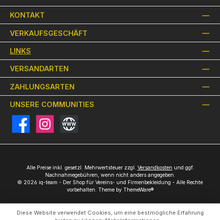
KONTAKT
VERKAUFSGESCHÄFT
LINKS
VERSANDARTEN
ZAHLUNGSARTEN
UNSERE COMMUNITIES
Facebook
Instagram
Website
Alle Preise inkl. gesetzl. Mehrwertsteuer zzgl.
Versandkosten
und ggf.
Nachnahmegebühren, wenn nicht anders angegeben.
© 2026 iq-team - Der Shop für Vereins- und Firmenbekleidung - Alle Rechte
vorbehalten. Theme by
ThemeWare®
Diese Website verwendet Cookies, um eine bestmögliche Erfahrung