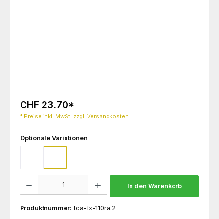
CHF 23.70
*
* Preise inkl. MwSt. zzgl. Versandkosten
auswählen
Optionale Variationen
Mit Schriftzug
Ohne Schriftzug
Produkt Anzahl: Gib den gewünschten Wert ein oder benutze die Schaltflächen um die 
In den Warenkorb
Produktnummer:
fca-fx-110ra.2