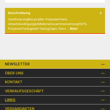
Beschreibung
ZertifizierungRecycelter PolyesterFaire
ArbeitsbedingungenMaterialzusammensetzung100%
PolyesterFarbigkeit1-farbigCaps (Vers…
Mehr
NEWSLETTER
ÜBER UNS
KONTAKT
VERKAUFSGESCHÄFT
LINKS
VERSANDARTEN