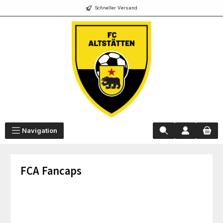
Schneller Versand
alt springen
Navigation
FCA Fancaps
Bildergalerie überspringen