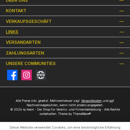
ÜBER UNS
KONTAKT
VERKAUFSGESCHÄFT
LINKS
VERSANDARTEN
ZAHLUNGSARTEN
UNSERE COMMUNITIES
Facebook
Instagram
Website
Alle Preise inkl. gesetzl. Mehrwertsteuer zzgl.
Versandkosten
und ggf.
Nachnahmegebühren, wenn nicht anders angegeben.
© 2026 iq-team - Der Shop für Vereins- und Firmenbekleidung - Alle Rechte
vorbehalten. Theme by
ThemeWare®
Diese Website verwendet Cookies, um eine bestmögliche Erfahrung