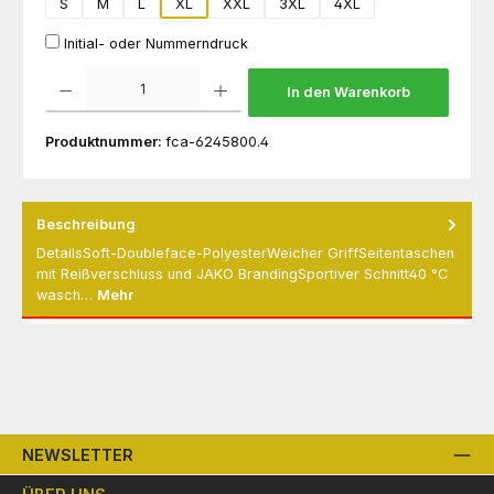
S
M
L
XL
XXL
3XL
4XL
Initial- oder Nummerndruck
Produkt Anzahl: Gib den gewünschten Wert ein oder benutze die Schaltflächen um die 
In den Warenkorb
Produktnummer:
fca-6245800.4
Beschreibung
DetailsSoft-Doubleface-PolyesterWeicher GriffSeitentaschen
mit Reißverschluss und JAKO BrandingSportiver Schnitt40 °C
wasch…
Mehr
NEWSLETTER