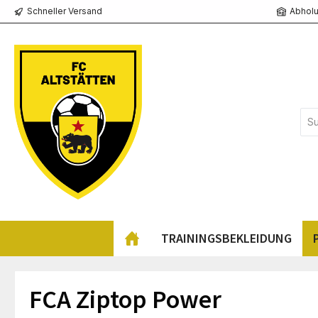
Schneller Versand
Abholu
springen
Zur Hauptnavigation springen
TRAININGSBEKLEIDUNG
FCA Ziptop Power