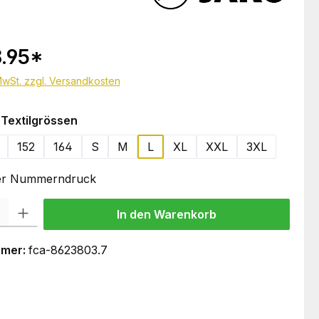
.95
*
 MwSt. zzgl. Versandkosten
auswählen
Textilgrössen
152
164
S
M
L
XL
XXL
3XL
oder Nummerndruck
 Gib den gewünschten Wert ein oder benutze die Schaltflächen um die Anzahl
In den Warenkorb
mmer:
fca-8623803.7