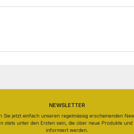
NEWSLETTER
 Sie jetzt einfach unseren regelmässig erscheinenden New
n stets unter den Ersten sein, die über neue Produkte un
informiert werden.