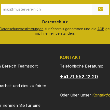
E-
Mail-
Adresse
*
Datenschutz
Datenschutzbestimmungen
zur Kenntnis genommen und die
AGB
gel
mit ihnen einverstanden.
KONTAKT
m Bereich Teamsport,
Telefonische Beratung:
+41 71 552 12 20
arbeit und dies zu fairen
Oder über unser
Kontaktf
r nehmen Sie für eine