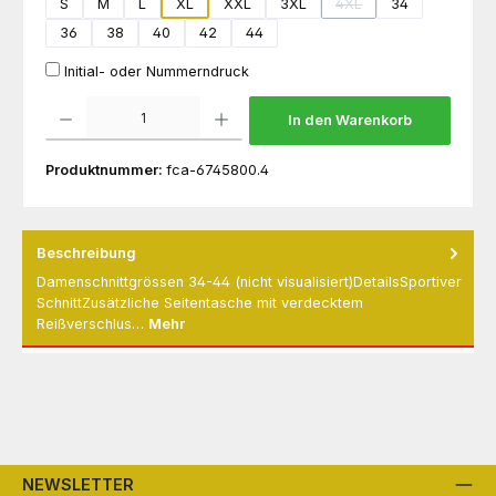
S
M
L
XL
XXL
3XL
4XL
34
(Diese Option ist zurzeit
36
38
40
42
44
Initial- oder Nummerndruck
Produkt Anzahl: Gib den gewünschten Wert ein oder benutze die Schaltflächen um die 
In den Warenkorb
Produktnummer:
fca-6745800.4
Beschreibung
Damenschnittgrössen 34-44 (nicht visualisiert)DetailsSportiver
SchnittZusätzliche Seitentasche mit verdecktem
Reißverschlus…
Mehr
NEWSLETTER