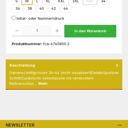
S
M
L
XL
XXL
3XL
4XL
34
(Diese Option ist zurzeit
36
38
40
42
44
Initial- oder Nummerndruck
Produkt Anzahl: Gib den gewünschten Wert ein oder benutze die Schaltflächen um die 
In den Warenkorb
Produktnummer:
fca-6745800.2
Beschreibung
Damenschnittgrössen 34-44 (nicht visualisiert)DetailsSportiver
SchnittZusätzliche Seitentasche mit verdecktem
Reißverschlus…
Mehr
NEWSLETTER