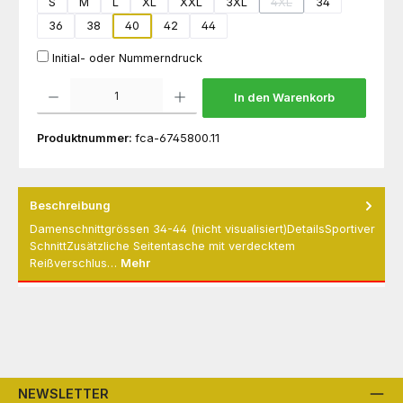
S
M
L
XL
XXL
3XL
4XL
34
(Diese Option ist zurzeit
36
38
40
42
44
Initial- oder Nummerndruck
Produkt Anzahl: Gib den gewünschten Wert ein oder benutze die Schaltflächen um die 
In den Warenkorb
Produktnummer:
fca-6745800.11
Beschreibung
Damenschnittgrössen 34-44 (nicht visualisiert)DetailsSportiver
SchnittZusätzliche Seitentasche mit verdecktem
Reißverschlus…
Mehr
NEWSLETTER