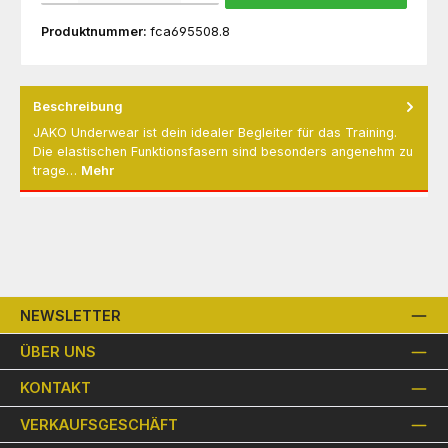
Produktnummer:
fca695508.8
Beschreibung
JAKO Underwear ist dein idealer Begleiter für das Training.
Die elastischen Funktionsfasern sind besonders angenehm zu
trage…
Mehr
NEWSLETTER
ÜBER UNS
KONTAKT
VERKAUFSGESCHÄFT