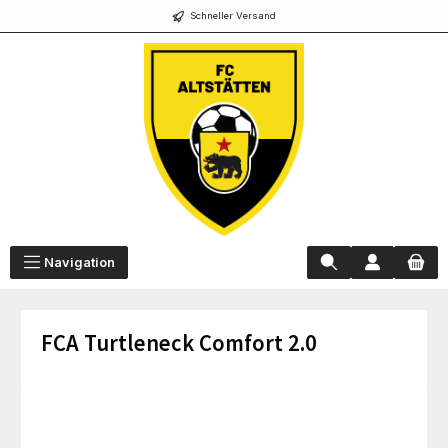
Schneller Versand
alt springen
Navigation
FCA Turtleneck Comfort 2.0
Bildergalerie überspringen