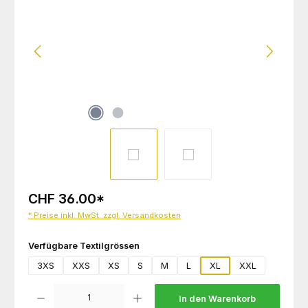
CHF 36.00
*
* Preise inkl. MwSt. zzgl. Versandkosten
auswählen
Verfügbare Textilgrössen
3XS
XXS
XS
S
M
L
XL
XXL
Produkt Anzahl: Gib den gewünschten Wert ein oder benutze die Schaltflächen um die 
In den Warenkorb