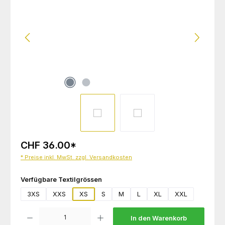
CHF 36.00
*
* Preise inkl. MwSt. zzgl. Versandkosten
auswählen
Verfügbare Textilgrössen
3XS
XXS
XS
S
M
L
XL
XXL
Produkt Anzahl: Gib den gewünschten Wert ein oder benutze die Schaltflächen um die 
In den Warenkorb