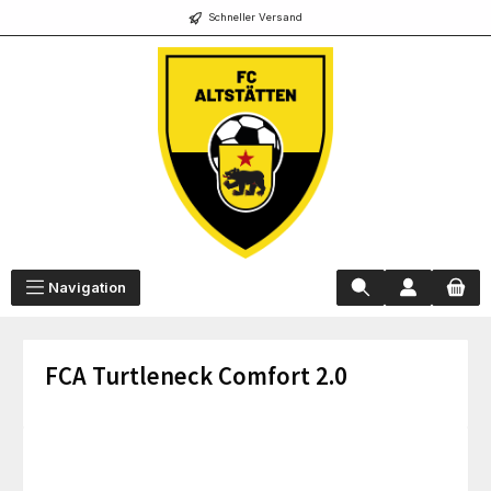
Schneller Versand
alt springen
Navigation
FCA Turtleneck Comfort 2.0
Bildergalerie überspringen