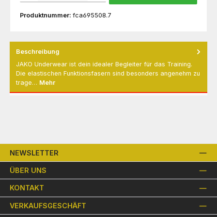
Produktnummer:
fca695508.7
Beschreibung
JAKO Underwear ist dein idealer Begleiter für das Training.
Die elastischen Funktionsfasern sind besonders angenehm zu
trage…
Mehr
NEWSLETTER
ÜBER UNS
KONTAKT
VERKAUFSGESCHÄFT