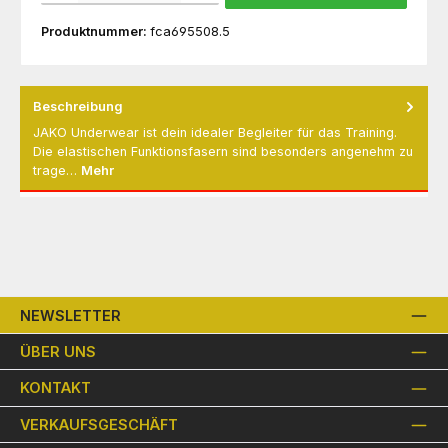
Produktnummer:
fca695508.5
Beschreibung
JAKO Underwear ist dein idealer Begleiter für das Training.
Die elastischen Funktionsfasern sind besonders angenehm zu
trage…
Mehr
NEWSLETTER
ÜBER UNS
KONTAKT
VERKAUFSGESCHÄFT