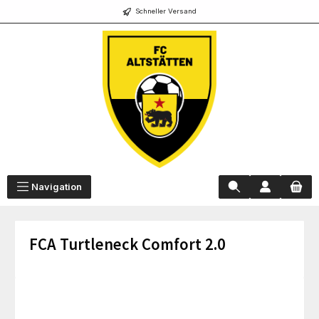
Schneller Versand
alt springen
Navigation
FCA Turtleneck Comfort 2.0
Bildergalerie überspringen