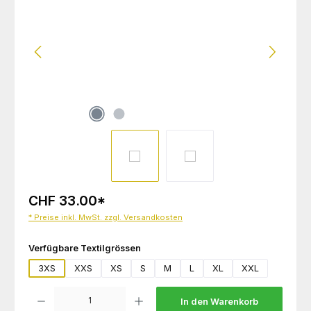
CHF 33.00
*
* Preise inkl. MwSt. zzgl. Versandkosten
auswählen
Verfügbare Textilgrössen
3XS
XXS
XS
S
M
L
XL
XXL
Produkt Anzahl: Gib den gewünschten Wert ein oder benutze die Schaltflächen um die 
In den Warenkorb