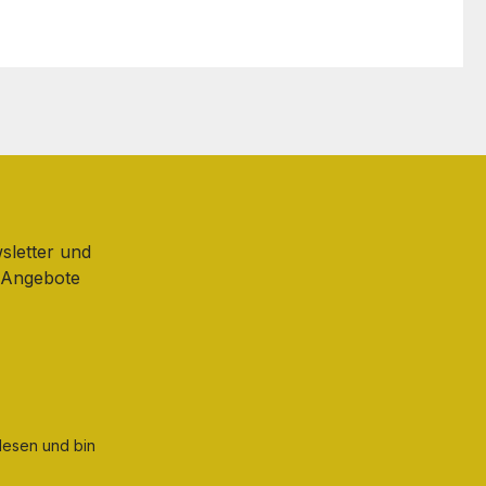
sletter und
d Angebote
esen und bin