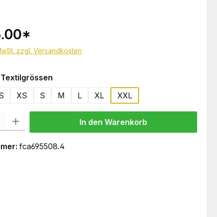
.00
*
 MwSt. zzgl. Versandkosten
auswählen
Textilgrössen
S
XS
S
M
L
XL
XXL
 Gib den gewünschten Wert ein oder benutze die Schaltflächen um die Anzahl
In den Warenkorb
mmer:
fca695508.4