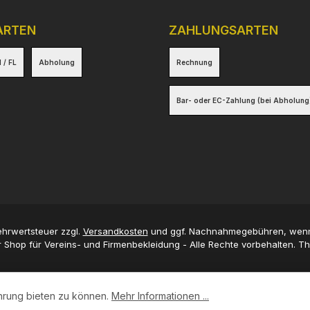
ARTEN
ZAHLUNGSARTEN
 / FL
Abholung
Rechnung
Bar- oder EC-Zahlung (bei Abholung
Mehrwertsteuer zzgl.
Versandkosten
und ggf. Nachnahmegebühren, wenn
 Shop für Vereins- und Firmenbekleidung - Alle Rechte vorbehalten. 
hrung bieten zu können.
Mehr Informationen ...