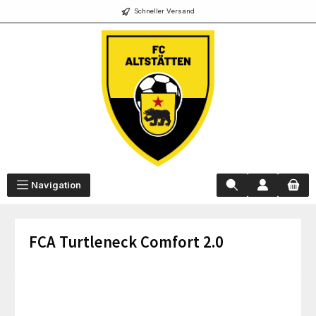
Schneller Versand
alt springen
Navigation
FCA Turtleneck Comfort 2.0
Bildergalerie überspringen