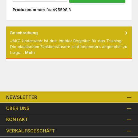
Produktnummer:
fca695508.3
Beschreibung
JAKO Underwear ist dein idealer Begleiter für das Training.
Die elastischen Funktionsfasern sind besonders angenehm zu
trage…
Mehr
NEWSLETTER
ÜBER UNS
KONTAKT
VERKAUFSGESCHÄFT