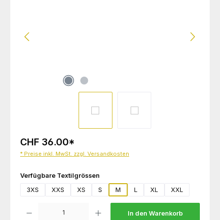
CHF 36.00
*
* Preise inkl. MwSt. zzgl. Versandkosten
auswählen
Verfügbare Textilgrössen
3XS
XXS
XS
S
M
L
XL
XXL
Produkt Anzahl: Gib den gewünschten Wert ein oder benutze die Schaltflächen um die 
In den Warenkorb