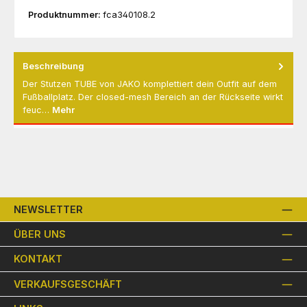
Produktnummer:
fca340108.2
Beschreibung
Der Stutzen TUBE von JAKO komplettiert dein Outfit auf dem
Fußballplatz. Der closed-mesh Bereich an der Rückseite wirkt
feuc…
Mehr
NEWSLETTER
ÜBER UNS
KONTAKT
VERKAUFSGESCHÄFT