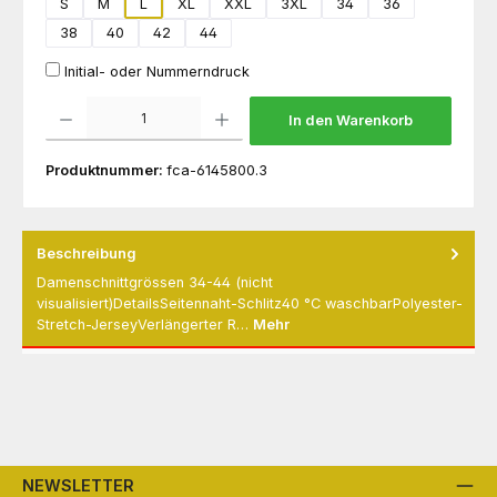
S
M
L
XL
XXL
3XL
34
36
38
40
42
44
Initial- oder Nummerndruck
Produkt Anzahl: Gib den gewünschten Wert ein oder benutze die Schaltflächen um die 
In den Warenkorb
Produktnummer:
fca-6145800.3
Beschreibung
Damenschnittgrössen 34-44 (nicht
visualisiert)DetailsSeitennaht-Schlitz40 °C waschbarPolyester-
Stretch-JerseyVerlängerter R…
Mehr
NEWSLETTER