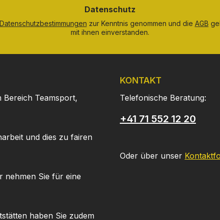
*
Datenschutz
Datenschutzbestimmungen
zur Kenntnis genommen und die
AGB
gel
mit ihnen einverstanden.
KONTAKT
m Bereich Teamsport,
Telefonische Beratung:
+41 71 552 12 20
arbeit und dies zu fairen
Oder über unser
Kontaktf
r nehmen Sie für eine
tstätten haben Sie zudem