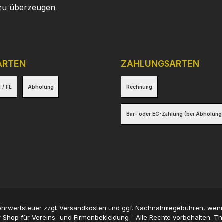
 zu überzeugen.
ARTEN
ZAHLUNGSARTEN
 / FL
Abholung
Rechnung
Bar- oder EC-Zahlung (bei Abholung
Mehrwertsteuer zzgl.
Versandkosten
und ggf. Nachnahmegebühren, wenn
 Shop für Vereins- und Firmenbekleidung - Alle Rechte vorbehalten. 