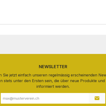
NEWSLETTER
 Sie jetzt einfach unseren regelmässig erscheinenden New
n stets unter den Ersten sein, die über neue Produkte un
informiert werden.
E-
Mail-
Adresse