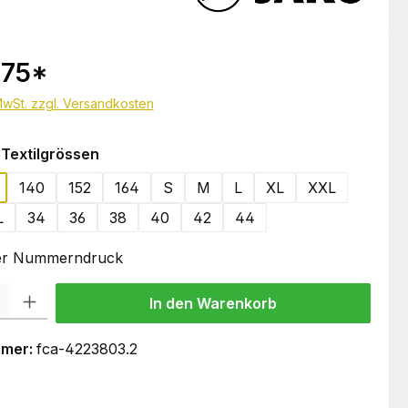
.75
*
 MwSt. zzgl. Versandkosten
auswählen
Textilgrössen
140
152
164
S
M
L
XL
XXL
L
34
36
38
40
42
44
oder Nummerndruck
 Gib den gewünschten Wert ein oder benutze die Schaltflächen um die Anzahl
In den Warenkorb
mmer:
fca-4223803.2