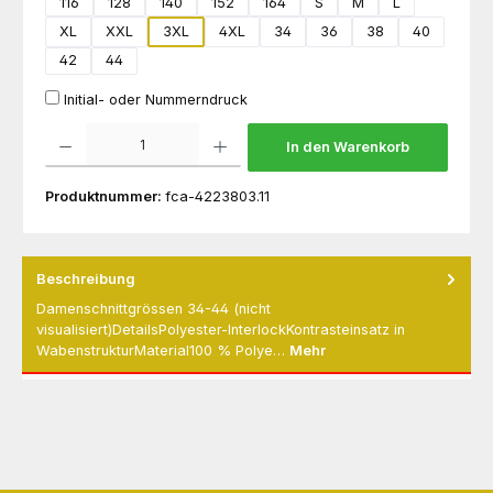
116
128
140
152
164
S
M
L
XL
XXL
3XL
4XL
34
36
38
40
42
44
Initial- oder Nummerndruck
Produkt Anzahl: Gib den gewünschten Wert ein oder benutze die Schaltflächen um die 
In den Warenkorb
Produktnummer:
fca-4223803.11
Beschreibung
Damenschnittgrössen 34-44 (nicht
visualisiert)DetailsPolyester-InterlockKontrasteinsatz in
WabenstrukturMaterial100 % Polye…
Mehr