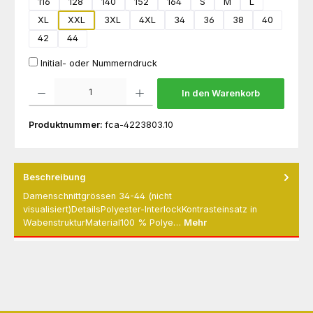
116
128
140
152
164
S
M
L
XL
XXL
3XL
4XL
34
36
38
40
42
44
Initial- oder Nummerndruck
Produkt Anzahl: Gib den gewünschten Wert ein oder benutze die Schaltflächen um die 
In den Warenkorb
Produktnummer:
fca-4223803.10
Beschreibung
Damenschnittgrössen 34-44 (nicht
visualisiert)DetailsPolyester-InterlockKontrasteinsatz in
WabenstrukturMaterial100 % Polye…
Mehr