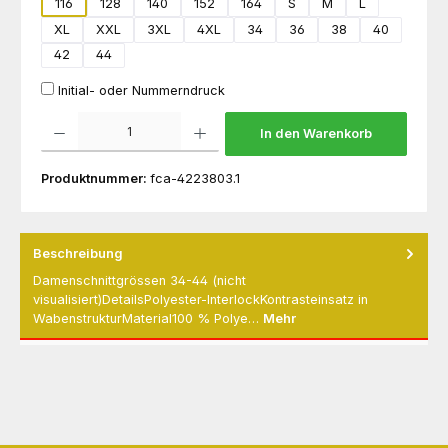
116
128
140
152
164
S
M
L
XL
XXL
3XL
4XL
34
36
38
40
42
44
Initial- oder Nummerndruck
Produkt Anzahl: Gib den gewünschten Wert ein oder benutze die Schaltflächen um die 
In den Warenkorb
Produktnummer:
fca-4223803.1
Beschreibung
Damenschnittgrössen 34-44 (nicht
visualisiert)DetailsPolyester-InterlockKontrasteinsatz in
WabenstrukturMaterial100 % Polye…
Mehr