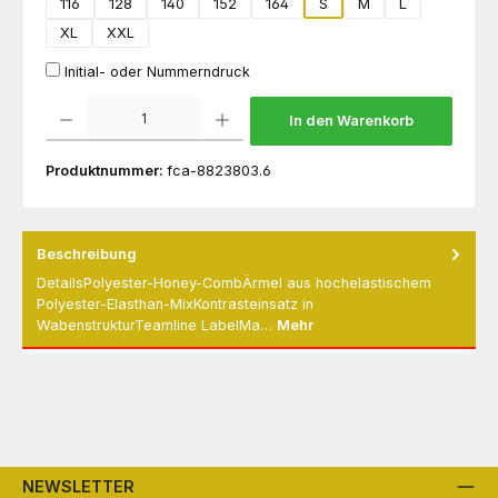
116
128
140
152
164
S
M
L
XL
XXL
Initial- oder Nummerndruck
Produkt Anzahl: Gib den gewünschten Wert ein oder benutze die Schaltflächen um die 
In den Warenkorb
Produktnummer:
fca-8823803.6
Beschreibung
DetailsPolyester-Honey-CombÄrmel aus hochelastischem
Polyester-Elasthan-MixKontrasteinsatz in
WabenstrukturTeamline LabelMa…
Mehr
NEWSLETTER