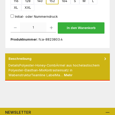
116
128
140
152
164
S
M
L
XL
XXL
Initial- oder Nummerndruck
Produkt Anzahl: Gib den gewünschten Wert ein oder benutze die Schaltflächen um die 
In den Warenkorb
Produktnummer:
fca-8823803.4
Beschreibung
DetailsPolyester-Honey-CombÄrmel aus hochelastischem
Polyester-Elasthan-MixKontrasteinsatz in
WabenstrukturTeamline LabelMa…
Mehr
NEWSLETTER