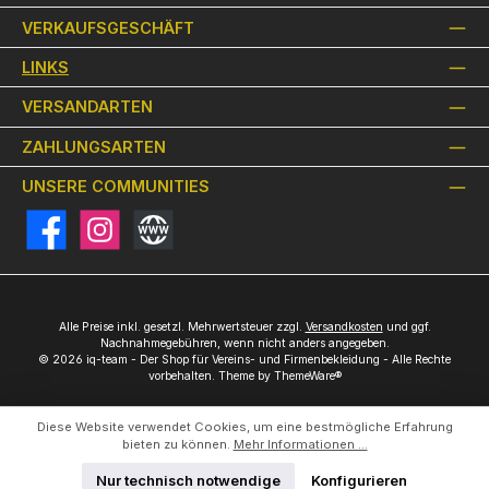
VERKAUFSGESCHÄFT
LINKS
VERSANDARTEN
ZAHLUNGSARTEN
UNSERE COMMUNITIES
Facebook
Instagram
Website
Alle Preise inkl. gesetzl. Mehrwertsteuer zzgl.
Versandkosten
und ggf.
Nachnahmegebühren, wenn nicht anders angegeben.
© 2026 iq-team - Der Shop für Vereins- und Firmenbekleidung - Alle Rechte
vorbehalten. Theme by
ThemeWare®
Diese Website verwendet Cookies, um eine bestmögliche Erfahrung
bieten zu können.
Mehr Informationen ...
Nur technisch notwendige
Konfigurieren