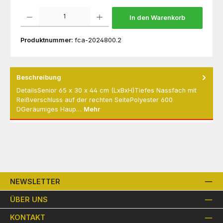
Produkt Anzahl: Gib den gewünschten Wert ein oder benutze die Schaltflächen um die 
In den Warenkorb
Produktnummer:
fca-2024800.2
Beschreibung
DetailsSenior 65 x 30 x 44 cm (LxBxH)Tiefes Nassfach mit
Reißverschluss auf der rechten SeitePolyester 600
DGeräumiges Haup…
Mehr
NEWSLETTER
ÜBER UNS
KONTAKT