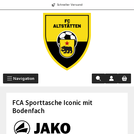
Schneller Versand
alt springen
Navigation
FCA Sporttasche Iconic mit
Bodenfach