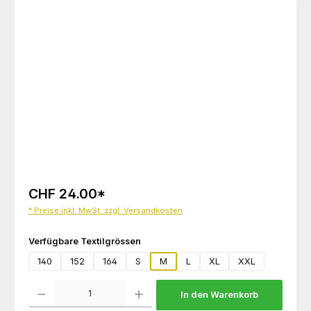
Bildergalerie überspringen
CHF 24.00
*
* Preise inkl. MwSt. zzgl. Versandkosten
auswählen
Verfügbare Textilgrössen
140
152
164
S
M
L
XL
XXL
Produkt Anzahl: Gib den gewünschten Wert ein oder benutze die Schaltflächen um die 
In den Warenkorb