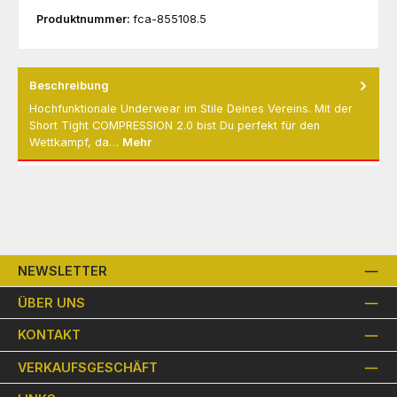
Produktnummer:
fca-855108.5
Beschreibung
Hochfunktionale Underwear im Stile Deines Vereins. Mit der
Short Tight COMPRESSION 2.0 bist Du perfekt für den
Wettkampf, da…
Mehr
NEWSLETTER
ÜBER UNS
KONTAKT
VERKAUFSGESCHÄFT