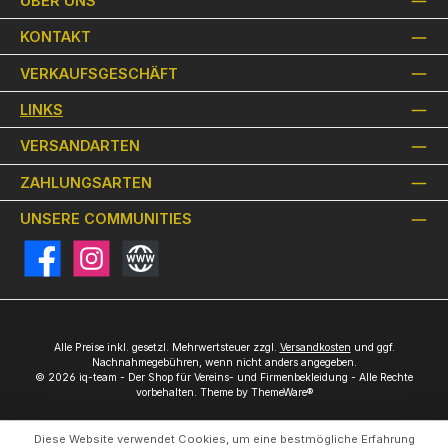
ÜBER UNS
KONTAKT
VERKAUFSGESCHÄFT
LINKS
VERSANDARTEN
ZAHLUNGSARTEN
UNSERE COMMUNITIES
Facebook
Instagram
Website
Alle Preise inkl. gesetzl. Mehrwertsteuer zzgl.
Versandkosten
und ggf.
Nachnahmegebühren, wenn nicht anders angegeben.
© 2026 iq-team - Der Shop für Vereins- und Firmenbekleidung - Alle Rechte
vorbehalten. Theme by
ThemeWare®
Diese Website verwendet Cookies, um eine bestmögliche Erfahrung