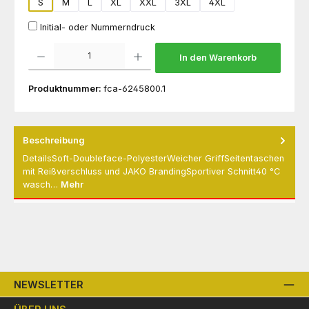
S
M
L
XL
XXL
3XL
4XL
Initial- oder Nummerndruck
Produkt Anzahl: Gib den gewünschten Wert ein oder benutze die Schaltflächen um die 
In den Warenkorb
Produktnummer:
fca-6245800.1
Beschreibung
DetailsSoft-Doubleface-PolyesterWeicher GriffSeitentaschen
mit Reißverschluss und JAKO BrandingSportiver Schnitt40 °C
wasch…
Mehr
NEWSLETTER