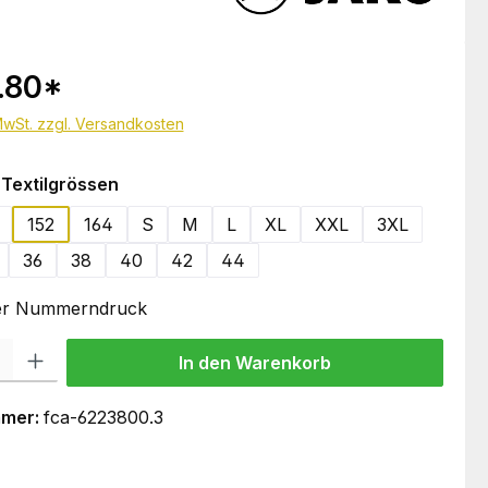
.80
*
 MwSt. zzgl. Versandkosten
auswählen
Textilgrössen
152
164
S
M
L
XL
XXL
3XL
36
38
40
42
44
oder Nummerndruck
 Gib den gewünschten Wert ein oder benutze die Schaltflächen um die Anzahl
In den Warenkorb
mmer:
fca-6223800.3