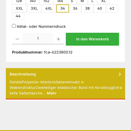
128
140
152
164
S
M
L
XL
XXL
3XL
4XL
34
36
38
40
42
44
Initial- oder Nummerndruck
Produkt Anzahl: Gib den gewünschten Wert ein oder benutze die Schaltflächen um die 
In den Warenkorb
Produktnummer:
fca-6223800.12
Beschreibung
DetailsPolyester-InterlockSeiteneinsatz in
WabenstrukturZweiteiliger elastischer Bund mit KordelzugExtra
tiefe Seitentasche…
Mehr