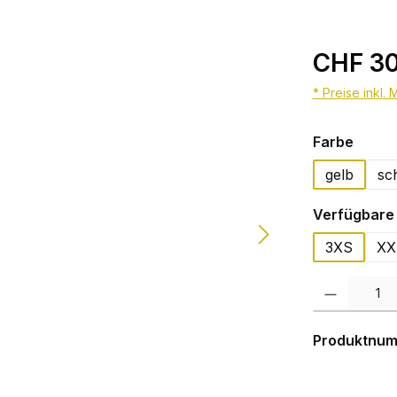
CHF 30
* Preise inkl.
auswä
Farbe
gelb
sc
Verfügbare 
3XS
XX
Produkt Anzahl:
Produktnu