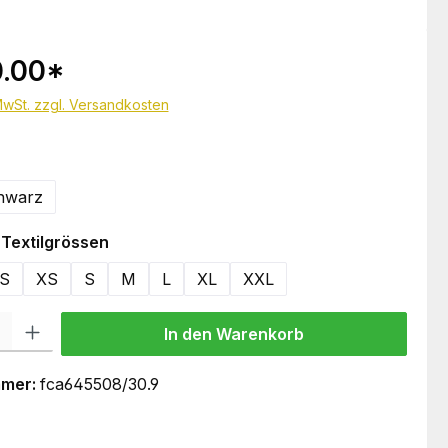
.00
*
 MwSt. zzgl. Versandkosten
hlen
hwarz
auswählen
Textilgrössen
S
XS
S
M
L
XL
XXL
 Gib den gewünschten Wert ein oder benutze die Schaltflächen um die Anzahl
In den Warenkorb
mmer:
fca645508/30.9