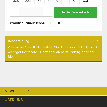
3XS
XXS
XS
S
M
L
XL
XXL
Produkt Anzahl: Gib den gewünschten Wert ein oder benutze die Schaltflächen um die 
In den Warenkorb
Produktnummer:
fca645508/30.8
Beschreibung
Komfort trifft auf Funktionalität. Die Underwear ist im Sport ein
wichtiger Bestandteil. Ganz egal ob beim Training oder bei…
Mehr
NEWSLETTER
ÜBER UNS