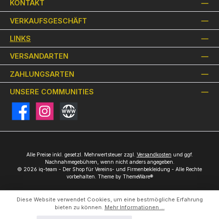
KONTAKT
VERKAUFSGESCHÄFT
LINKS
VERSANDARTEN
ZAHLUNGSARTEN
UNSERE COMMUNITIES
Facebook
Instagram
Website
Alle Preise inkl. gesetzl. Mehrwertsteuer zzgl.
Versandkosten
und ggf.
Nachnahmegebühren, wenn nicht anders angegeben.
© 2026 iq-team - Der Shop für Vereins- und Firmenbekleidung - Alle Rechte
vorbehalten. Theme by
ThemeWare®
Diese Website verwendet Cookies, um eine bestmögliche Erfahrung
bieten zu können.
Mehr Informationen ...