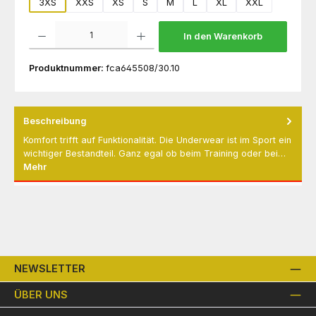
3XS
XXS
XS
S
M
L
XL
XXL
Produkt Anzahl: Gib den gewünschten Wert ein oder benutze die Schaltflächen um die 
In den Warenkorb
Produktnummer:
fca645508/30.10
Beschreibung
Komfort trifft auf Funktionalität. Die Underwear ist im Sport ein
wichtiger Bestandteil. Ganz egal ob beim Training oder bei…
Mehr
NEWSLETTER
ÜBER UNS