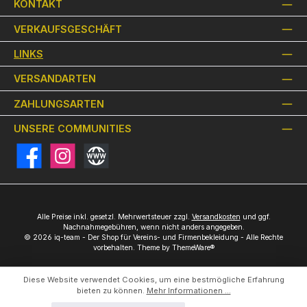
KONTAKT
VERKAUFSGESCHÄFT
LINKS
VERSANDARTEN
ZAHLUNGSARTEN
UNSERE COMMUNITIES
Facebook
Instagram
Website
Alle Preise inkl. gesetzl. Mehrwertsteuer zzgl.
Versandkosten
und ggf.
Nachnahmegebühren, wenn nicht anders angegeben.
© 2026 iq-team - Der Shop für Vereins- und Firmenbekleidung - Alle Rechte
vorbehalten. Theme by
ThemeWare®
Diese Website verwendet Cookies, um eine bestmögliche Erfahrung
bieten zu können.
Mehr Informationen ...