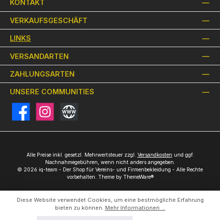
KONTAKT
VERKAUFSGESCHÄFT
LINKS
VERSANDARTEN
ZAHLUNGSARTEN
UNSERE COMMUNITIES
Facebook
Instagram
Website
Alle Preise inkl. gesetzl. Mehrwertsteuer zzgl.
Versandkosten
und ggf.
Nachnahmegebühren, wenn nicht anders angegeben.
© 2026 iq-team - Der Shop für Vereins- und Firmenbekleidung - Alle Rechte
vorbehalten. Theme by
ThemeWare®
Diese Website verwendet Cookies, um eine bestmögliche Erfahrung
bieten zu können.
Mehr Informationen ...