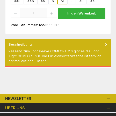
3XS
XXS
XS
S
M
L
XL
XXL
Produkt Anzahl: Gib den gewünschten Wert ein oder benutze die Schaltflächen um die 
In den Warenkorb
Produktnummer:
fca655508.5
Beschreibung
Passend zum Longsleeve COMFORT 2.0 gibt es die Long
Tight COMFORT 2.0. Die Funktionsunterwäsche ist farblich
optimal auf das…
Mehr
NEWSLETTER
ÜBER UNS