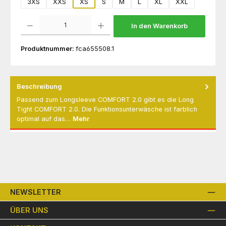
3XS
XXS
XS
S
M
L
XL
XXL
Produkt Anzahl: Gib den gewünschten Wert ein oder benutze die Schaltflächen um die 
In den Warenkorb
Produktnummer:
fca655508.1
Beschreibung
Passend zum Longsleeve COMFORT 2.0 gibt es die Long
Tight COMFORT 2.0. Die Funktionsunterwäsche ist farblich
optimal auf das…
Mehr
NEWSLETTER
ÜBER UNS