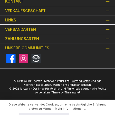
KONTAKT
VERKAUFSGESCHÄFT
LINKS
VERSANDARTEN
ZAHLUNGSARTEN
UNSERE COMMUNITIES
Facebook
Instagram
Website
Alle Preise inkl. gesetzl. Mehrwertsteuer zzgl.
Versandkosten
und ggf.
Nachnahmegebühren, wenn nicht anders angegeben.
© 2026 iq-team - Der Shop für Vereins- und Firmenbekleidung - Alle Rechte
vorbehalten. Theme by
ThemeWare®
Diese Website verwendet Cookies, um eine bestmögliche Erfahrung
bieten zu können.
Mehr Informationen ...