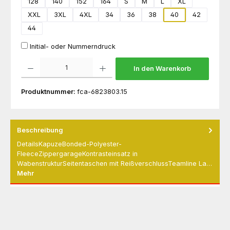
128
140
152
164
S
M
L
XL
XXL
3XL
4XL
34
36
38
40
42
44
Initial- oder Nummerndruck
Produkt Anzahl: Gib den gewünschten Wert ein oder benutze die Schaltflächen um die 
In den Warenkorb
Produktnummer:
fca-6823803.15
Beschreibung
DetailsKapuzeBonded-Polyester-
FleeceZippergarageKontrasteinsatz in
WabenstrukturSeitentaschen mit ReißverschlussTeamline La…
Mehr