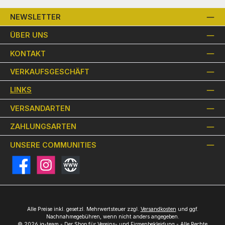
NEWSLETTER
ÜBER UNS
KONTAKT
VERKAUFSGESCHÄFT
LINKS
VERSANDARTEN
ZAHLUNGSARTEN
UNSERE COMMUNITIES
Facebook
Instagram
Website
Alle Preise inkl. gesetzl. Mehrwertsteuer zzgl.
Versandkosten
und ggf.
Nachnahmegebühren, wenn nicht anders angegeben.
© 2026 iq-team - Der Shop für Vereins- und Firmenbekleidung - Alle Rechte