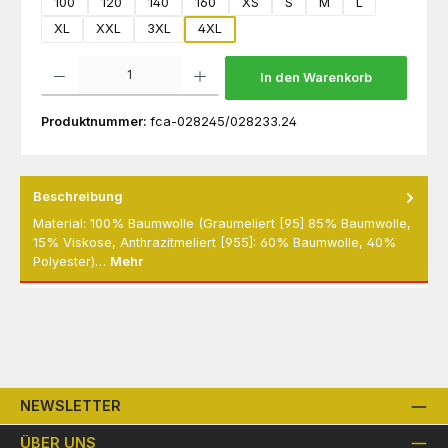
100
120
140
160
XS
S
M
L
XL
XXL
3XL
4XL
Produkt Anzahl: Gib den gewünschten Wert ein oder benutze die Schaltflächen um die 
In den Warenkorb
Produktnummer:
fca-028245/028233.24
Beschreibung
Material: 100% Baumwolle (Graumeliert [95] 85% Baumwolle,
15% Viskose, Anthrazitmeliert [955]: 60% Baumwolle, 40%
Polyester)…
Mehr
NEWSLETTER
ÜBER UNS