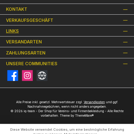
KONTAKT
VERKAUFSGESCHÄFT
LINKS
VERSANDARTEN
ZAHLUNGSARTEN
UNSERE COMMUNITIES
Facebook
Instagram
Website
Alle Preise inkl. gesetzl. Mehrwertsteuer zzgl.
Versandkosten
und ggf.
Nachnahmegebühren, wenn nicht anders angegeben.
© 2026 iq-team - Der Shop für Vereins- und Firmenbekleidung - Alle Rechte
vorbehalten. Theme by
ThemeWare®
Diese Website verwendet Cookies, um eine bestmögliche Erfahrung