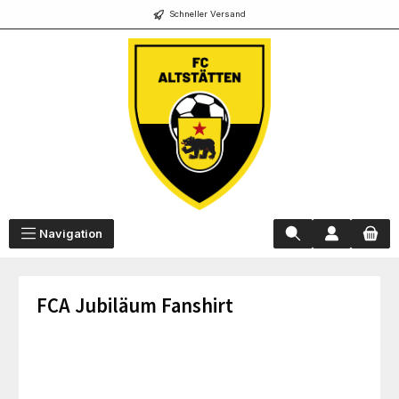
Schneller Versand
alt springen
Navigation
FCA Jubiläum Fanshirt
Bildergalerie überspringen