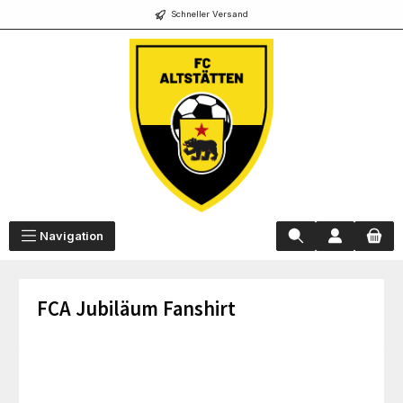
Schneller Versand
alt springen
Navigation
FCA Jubiläum Fanshirt
Bildergalerie überspringen