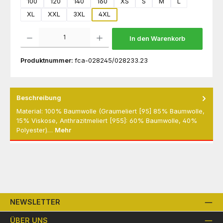
100
120
140
160
XS
S
M
L
XL
XXL
3XL
4XL
Produkt Anzahl: Gib den gewünschten Wert ein oder benutze die Schaltflächen um die 
In den Warenkorb
Produktnummer:
fca-028245/028233.23
Beschreibung
Material: 100% Baumwolle (Graumeliert [95] 85% Baumwolle,
15% Viskose, Anthrazitmeliert [955]: 60% Baumwolle, 40%
Polyester)…
Mehr
NEWSLETTER
ÜBER UNS