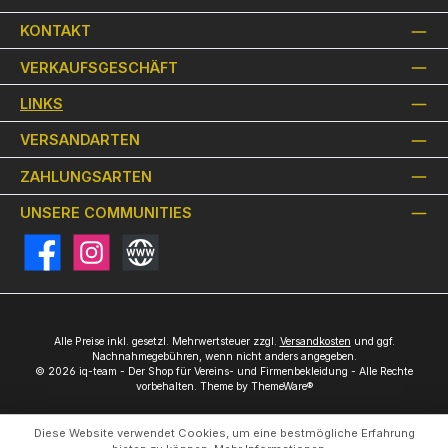
KONTAKT
VERKAUFSGESCHÄFT
LINKS
VERSANDARTEN
ZAHLUNGSARTEN
UNSERE COMMUNITIES
Facebook
Instagram
Website
Alle Preise inkl. gesetzl. Mehrwertsteuer zzgl.
Versandkosten
und ggf.
Nachnahmegebühren, wenn nicht anders angegeben.
© 2026 iq-team - Der Shop für Vereins- und Firmenbekleidung - Alle Rechte
vorbehalten. Theme by
ThemeWare®
Diese Website verwendet Cookies, um eine bestmögliche Erfahrung