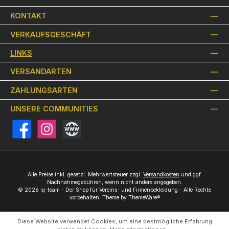
KONTAKT
VERKAUFSGESCHÄFT
LINKS
VERSANDARTEN
ZAHLUNGSARTEN
UNSERE COMMUNITIES
Facebook
Instagram
Website
Alle Preise inkl. gesetzl. Mehrwertsteuer zzgl.
Versandkosten
und ggf.
Nachnahmegebühren, wenn nicht anders angegeben.
© 2026 iq-team - Der Shop für Vereins- und Firmenbekleidung - Alle Rechte
vorbehalten. Theme by
ThemeWare®
Diese Website verwendet Cookies, um eine bestmögliche Erfahrung