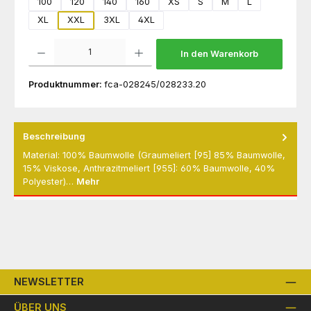
100
120
140
160
XS
S
M
L
XL
XXL
3XL
4XL
Produkt Anzahl: Gib den gewünschten Wert ein oder benutze die Schaltflächen um die 
In den Warenkorb
Produktnummer:
fca-028245/028233.20
Beschreibung
Material: 100% Baumwolle (Graumeliert [95] 85% Baumwolle,
15% Viskose, Anthrazitmeliert [955]: 60% Baumwolle, 40%
Polyester)…
Mehr
NEWSLETTER
ÜBER UNS