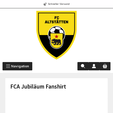
Schneller Versand
alt springen
Navigation
FCA Jubiläum Fanshirt
Bildergalerie überspringen