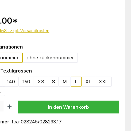
.00
*
 MwSt. zzgl. Versandkosten
auswählen
ariationen
ennummer
ohne rückennummer
auswählen
Textilgrössen
140
160
XS
S
M
L
XL
XXL
L
 Gib den gewünschten Wert ein oder benutze die Schaltflächen um die Anzahl
In den Warenkorb
mmer:
fca-028245/028233.17