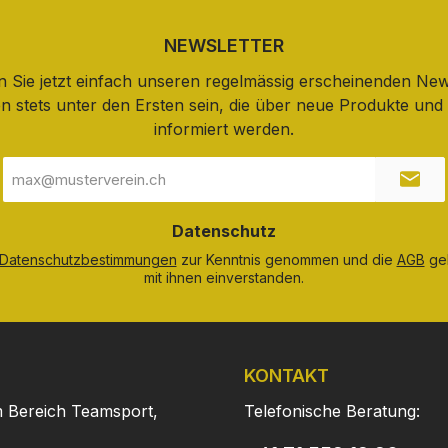
NEWSLETTER
 Sie jetzt einfach unseren regelmässig erscheinenden New
n stets unter den Ersten sein, die über neue Produkte un
informiert werden.
E-
Mail-
Adresse
*
Datenschutz
Datenschutzbestimmungen
zur Kenntnis genommen und die
AGB
gel
mit ihnen einverstanden.
KONTAKT
m Bereich Teamsport,
Telefonische Beratung: