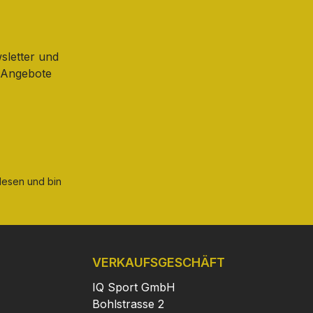
sletter und
d Angebote
esen und bin
VERKAUFSGESCHÄFT
IQ Sport GmbH
Bohlstrasse 2