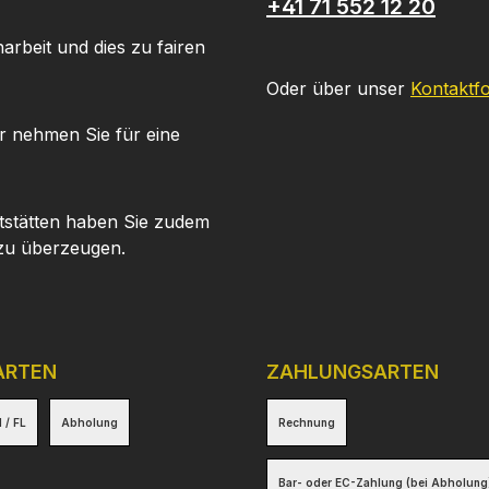
+41 71 552 12 20
arbeit und dies zu fairen
Oder über unser
Kontaktf
r nehmen Sie für eine
tstätten haben Sie zudem
 zu überzeugen.
ARTEN
ZAHLUNGSARTEN
 / FL
Abholung
Rechnung
Bar- oder EC-Zahlung (bei Abholung