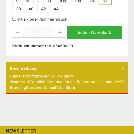
S
M
L
XL
XXL
3XL
34
36
38
40
42
44
Initial- oder Nummerndruck
Produkt Anzahl: Gib den gewünschten Wert ein oder benutze die Schaltflächen um die 
In den Warenkorb
Produktnummer:
fca-6545800.8
Beschreibung
Damenschnittgrössen 34-44 (nicht
visualisiert)DetailsSeitentaschen mit Reißverschluss und JAKO
BrandingSportiver Schnitt40…
Mehr
NEWSLETTER