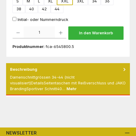
S
M
L
XL
XXL
3XL
34
36
38
40
42
44
Initial- oder Nummerndruck
Produkt Anzahl: Gib den gewünschten Wert ein oder benutze die Schaltflächen um die 
In den Warenkorb
Produktnummer:
fca-6545800.5
Beschreibung
Damenschnittgrössen 34-44 (nicht
visualisiert)DetailsSeitentaschen mit Reißverschluss und JAKO
BrandingSportiver Schnitt40…
Mehr
NEWSLETTER