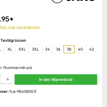
.95
*
 MwSt. zzgl. Versandkosten
auswählen
Textilgrössen
L
XL
XXL
3XL
34
36
38
40
42
oder Nummerndruck
 Gib den gewünschten Wert ein oder benutze die Schaltflächen um die Anzahl
In den Warenkorb
mmer:
fca-9845800.9