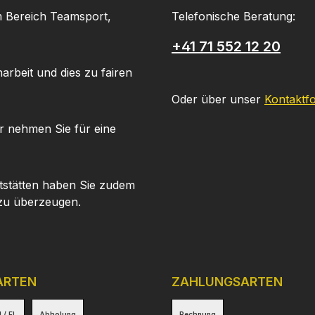
m Bereich Teamsport,
Telefonische Beratung:
+41 71 552 12 20
arbeit und dies zu fairen
Oder über unser
Kontaktf
r nehmen Sie für eine
tstätten haben Sie zudem
 zu überzeugen.
ARTEN
ZAHLUNGSARTEN
 / FL
Abholung
Rechnung