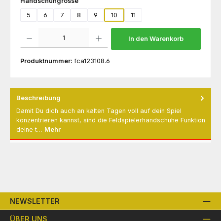
auswählen
Handschuhgrösse
5
6
7
8
9
10
11
Produkt Anzahl: Gib den gewünschten Wert ein oder benutze die Schaltflächen um die 
In den Warenkorb
Produktnummer:
fca123108.6
Beschreibung
Damit Du dich auch an kalten Tagen voll auf dein Spiel
konzentrieren kannst, sind die Feldspielerhandschuhe Funktion
deine t…
Mehr
NEWSLETTER
ÜBER UNS