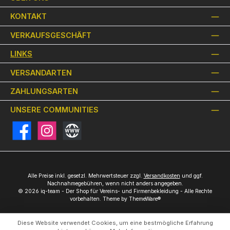
KONTAKT
VERKAUFSGESCHÄFT
LINKS
VERSANDARTEN
ZAHLUNGSARTEN
UNSERE COMMUNITIES
Facebook
Instagram
Website
Alle Preise inkl. gesetzl. Mehrwertsteuer zzgl.
Versandkosten
und ggf.
Nachnahmegebühren, wenn nicht anders angegeben.
© 2026 iq-team - Der Shop für Vereins- und Firmenbekleidung - Alle Rechte
vorbehalten. Theme by
ThemeWare®
Diese Website verwendet Cookies, um eine bestmögliche Erfahrung