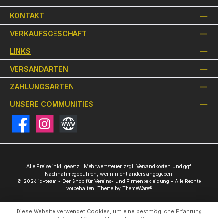
KONTAKT
VERKAUFSGESCHÄFT
LINKS
VERSANDARTEN
ZAHLUNGSARTEN
UNSERE COMMUNITIES
Facebook
Instagram
Website
Alle Preise inkl. gesetzl. Mehrwertsteuer zzgl.
Versandkosten
und ggf.
Nachnahmegebühren, wenn nicht anders angegeben.
© 2026 iq-team - Der Shop für Vereins- und Firmenbekleidung - Alle Rechte
vorbehalten. Theme by
ThemeWare®
Diese Website verwendet Cookies, um eine bestmögliche Erfahrung