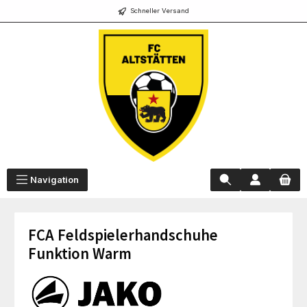
Schneller Versand
alt springen
Navigation
FCA Feldspielerhandschuhe
Funktion Warm