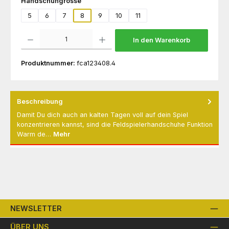
auswählen
Handschuhgrösse
5
6
7
8
9
10
11
Produkt Anzahl: Gib den gewünschten Wert ein oder benutze die Schaltflächen um die 
In den Warenkorb
Produktnummer:
fca123408.4
Beschreibung
Damit Du dich auch an kalten Tagen voll auf dein Spiel
konzentrieren kannst, sind die Feldspielerhandschuhe Funktion
Warm de…
Mehr
NEWSLETTER
ÜBER UNS