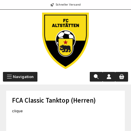
Schneller Versand
alt springen
Navigation
FCA Classic Tanktop (Herren)
clique
Bildergalerie überspringen