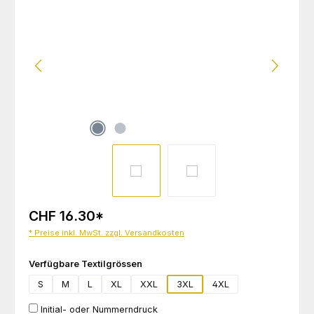
CHF 16.30
*
* Preise inkl. MwSt. zzgl. Versandkosten
auswählen
Verfügbare Textilgrössen
S
M
L
XL
XXL
3XL
4XL
Initial- oder Nummerndruck