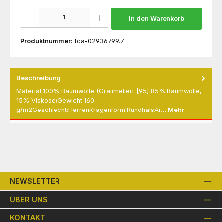
Produkt Anzahl: Gib den gewünschten Wert ein oder benutze die Schaltflächen um die 
In den Warenkorb
Produktnummer:
fca-02936799.7
Beschreibung
Material:100% Baumwolle (Graumeliert [95] 85% Baumwolle,
15% Viskose)Gewicht:160
g/m2Geschlecht:HerrenKragenform:RundhalsÄr…
Mehr
NEWSLETTER
ÜBER UNS
KONTAKT