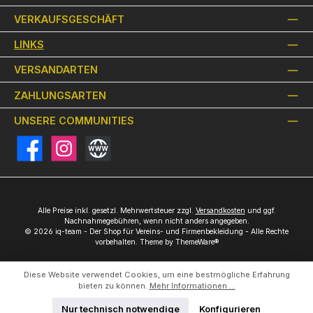
VERKAUFSGESCHÄFT
LINKS
VERSANDARTEN
ZAHLUNGSARTEN
UNSERE COMMUNITIES
Facebook
Instagram
Website
Alle Preise inkl. gesetzl. Mehrwertsteuer zzgl.
Versandkosten
und ggf.
Nachnahmegebühren, wenn nicht anders angegeben.
© 2026 iq-team - Der Shop für Vereins- und Firmenbekleidung - Alle Rechte
vorbehalten. Theme by
ThemeWare®
Diese Website verwendet Cookies, um eine bestmögliche Erfahrung
bieten zu können.
Mehr Informationen ...
Nur technisch notwendige
Konfigurieren