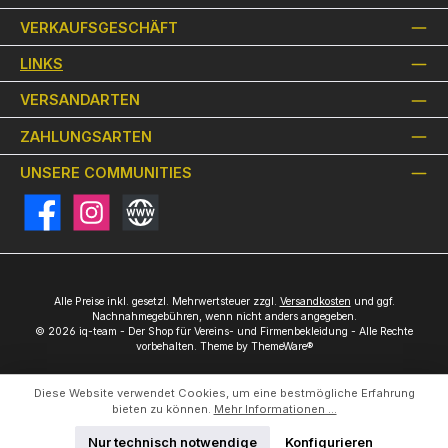
VERKAUFSGESCHÄFT
LINKS
VERSANDARTEN
ZAHLUNGSARTEN
UNSERE COMMUNITIES
Facebook
Instagram
Website
Alle Preise inkl. gesetzl. Mehrwertsteuer zzgl.
Versandkosten
und ggf.
Nachnahmegebühren, wenn nicht anders angegeben.
© 2026 iq-team - Der Shop für Vereins- und Firmenbekleidung - Alle Rechte
vorbehalten. Theme by
ThemeWare®
Diese Website verwendet Cookies, um eine bestmögliche Erfahrung
bieten zu können.
Mehr Informationen ...
Nur technisch notwendige
Konfigurieren