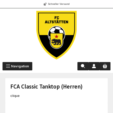
Schneller Versand
alt springen
Navigation
FCA Classic Tanktop (Herren)
clique
Bildergalerie überspringen