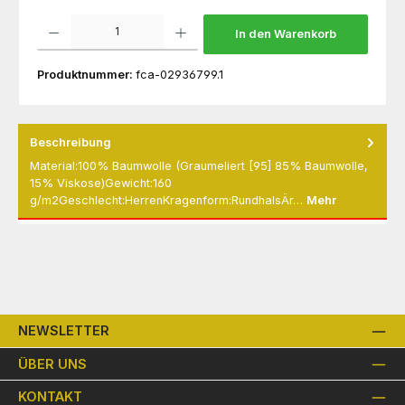
Produkt Anzahl: Gib den gewünschten Wert ein oder benutze die Schaltflächen um die 
In den Warenkorb
Produktnummer:
fca-02936799.1
Beschreibung
Material:100% Baumwolle (Graumeliert [95] 85% Baumwolle,
15% Viskose)Gewicht:160
g/m2Geschlecht:HerrenKragenform:RundhalsÄr…
Mehr
NEWSLETTER
ÜBER UNS
KONTAKT