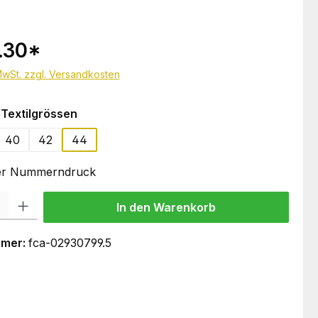
.30
*
 MwSt. zzgl. Versandkosten
auswählen
Textilgrössen
40
42
44
oder Nummerndruck
 Gib den gewünschten Wert ein oder benutze die Schaltflächen um die Anzahl
In den Warenkorb
mmer:
fca-02930799.5