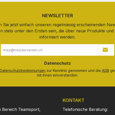
NEWSLETTER
 Sie jetzt einfach unseren regelmässig erscheinenden New
n stets unter den Ersten sein, die über neue Produkte un
informiert werden.
E-
Mail-
Adresse
*
Datenschutz
Datenschutzbestimmungen
zur Kenntnis genommen und die
AGB
gel
mit ihnen einverstanden.
KONTAKT
m Bereich Teamsport,
Telefonische Beratung: