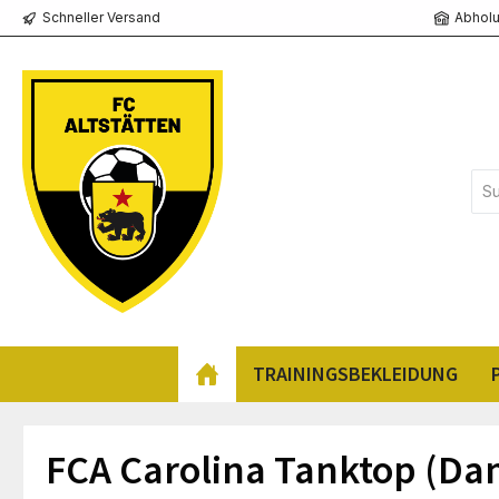
Schneller Versand
Abholu
springen
Zur Hauptnavigation springen
TRAININGSBEKLEIDUNG
FCA Carolina Tanktop (D