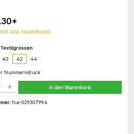
.30
*
 MwSt. zzgl. Versandkosten
auswählen
Textilgrössen
40
42
44
oder Nummerndruck
 Gib den gewünschten Wert ein oder benutze die Schaltflächen um die Anzahl
In den Warenkorb
mmer:
fca-02930799.4