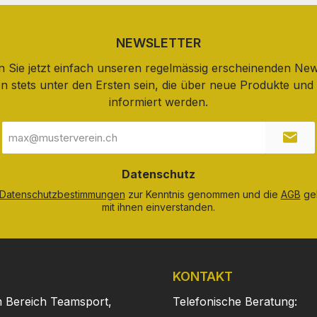
NEWSLETTER
 Sie jetzt einfach unseren regelmässig erscheinenden New
n stets unter den Ersten sein, die über neue Produkte un
informiert werden.
E-
Mail-
Adresse
*
Datenschutz
Datenschutzbestimmungen
zur Kenntnis genommen und die
AGB
gel
mit ihnen einverstanden.
KONTAKT
m Bereich Teamsport,
Telefonische Beratung: