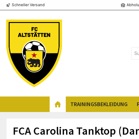
Schneller Versand
Abholu
springen
Zur Hauptnavigation springen
TRAININGSBEKLEIDUNG
FCA Carolina Tanktop (D