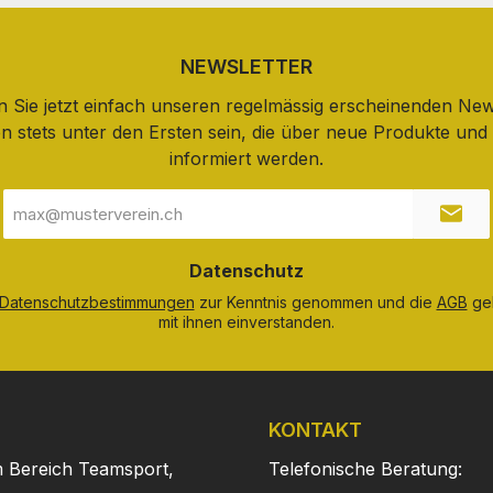
NEWSLETTER
 Sie jetzt einfach unseren regelmässig erscheinenden New
n stets unter den Ersten sein, die über neue Produkte un
informiert werden.
E-
Mail-
Adresse
*
Datenschutz
Datenschutzbestimmungen
zur Kenntnis genommen und die
AGB
gel
mit ihnen einverstanden.
KONTAKT
m Bereich Teamsport,
Telefonische Beratung: