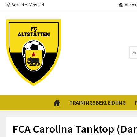
Schneller Versand
Abholu
springen
Zur Hauptnavigation springen
TRAININGSBEKLEIDUNG
FCA Carolina Tanktop (D