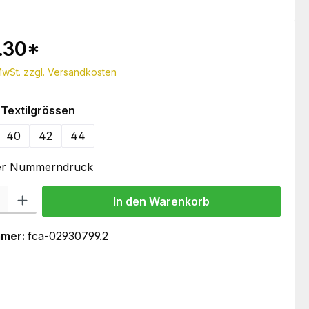
.30
*
 MwSt. zzgl. Versandkosten
auswählen
Textilgrössen
40
42
44
oder Nummerndruck
 Gib den gewünschten Wert ein oder benutze die Schaltflächen um die Anzahl
In den Warenkorb
mmer:
fca-02930799.2